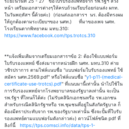
ระยะนี้วันที่ 25 - 27 ขอใบรับรองแพทย์จาก รพ.รัฐฯ ล่วง
หน้า เตรียมเอกสารต่างๆให้ครบถ้วนเรียบร้อยก่อนส่ง ผกท.
ในวันพฤหัสฯ นี้ด้วยค่ะ) (ก่อนส่งเอกสารฯ นร. ต้องมีทรงผม
ให้ถูกต้องตามระเบียบฯของ นศท.) ที่มาของเพจ นศท.
โรงเรียนตากพิทยาคม มทบ.310:
https://www.facebook.com/tps.trotcs.310
**แจ้งเพิ่มเติมจากเตรียมเอกสารฯข้อ 2: ต้องใช้แบบฟอร์ม
ใบรับรองแพทย์ ซึ่งส่งมาจากหน่วยฝึก นศท. มทบ.310 ค่าย
วชิรปราการ ตามไฟล์แนบชื่อ "แบบฟอร์มใบรับรองแพทย์ ใช้
สมัคร นศท.2569.pdf" หรือไฟล์แนบชื่อ "
y1-p11-(medical-
certificate-use-trotcs).pdf
" ที่แนบมานี้เท่านั้น นำไปใช้ใน
การรับรองแพทย์จากโรงพยาบาลของรัฐบาลเท่านั้น จะเป็น
รพ.รัฐฯ ที่ไหนก็ได้ค่ะ (ไม่รับคลินิกเอกชนหรือ รพ.เอกชน
สำหรับกรณีคลินิกรัฐฯหรือ รพ.ชุมชนที่อยู่ในสังกัดรัฐบาล ก็
ต้องมีตราประทับจาก รพ.ของรัฐบาลเท่านั้น ซึ่งจะปั้มที่ใบรับ
รองแพทย์ตามแบบฟอร์มดังกล่าวค่ะ) ดาวน์โฟล์ชนิด pdf ที่
ลิงก์นี้
https://tps.comsci.info/data/tps-1-