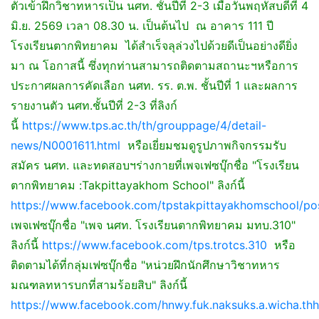
ตัวเข้าฝึกวิชาทหารเป็น นศท. ชั้นปีที่ 2-3 เมื่อวันพฤหัสบดีที่ 4
มิ.ย. 2569 เวลา 08.30 น. เป็นต้นไป ณ อาคาร 111 ปี
โรงเรียนตากพิทยาคม ได้สำเร็จลุล่วงไปด้วยดีเป็นอย่างดียิ่ง
มา ณ โอกาสนี้ ซึ่งทุกท่านสามารถติดตามสถานะฯหรือการ
ประกาศผลการคัดเลือก นศท. รร. ต.พ. ชั้นปีที่ 1 และผลการ
รายงานตัว นศท.ชั้นปีที่ 2-3 ที่ลิงก์
นี้
https://www.tps.ac.th/th/grouppage/4/detail-
news/N0001611.html
หรือเยี่ยมชมดูรูปภาพกิจกรรมรับ
สมัคร นศท. และทดสอบฯร่างกายที่เพจเฟซบุ๊กชื่อ "โรงเรียน
ตากพิทยาคม :Takpittayakhom School" ลิงก์นี้
https://www.facebook.com/tpstakpittayakhomschool/po
เพจเฟซบุ๊กชื่อ "เพจ นศท. โรงเรียนตากพิทยาคม มทบ.310"
ลิงก์นี้
https://www.facebook.com/tps.trotcs.310
หรือ
ติดตามได้ที่กลุ่มเฟซบุ๊กชื่อ "หน่วยฝึกนักศึกษาวิชาทหาร
มณฑลทหารบกที่สามร้อยสิบ" ลิงก์นี้
https://www.facebook.com/hnwy.fuk.naksuks.a.wicha.thha