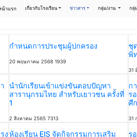
กิจกรรมของโรงเรียน
เกี่ยวกับโรงเรียน
ข่าวสาร
กลุ่ม/งาน
กลุ
หน้าแรก
(current)
กำหนดการประชุมผู้ปกครอง
ชุ
พิ
20 พฤษภาคม 2568
1939
31 
ภา
นำนักเรียนเข้าแข่งขันตอบปัญหา
กา
สารานุกรมไทย สำหรับเยาวชน ครั้งที่
รอ
1
ศึ
2 สิงหาคม 2565
7313
31 
ทรง
ห้องเรียน EIS จัดกิจกรรมการเสริม
รอ